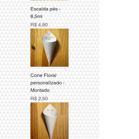
Escalda pés -
8,5ml
Preço
R$ 4,90
Cone Floral
personalizado -
Montado
Preço
R$ 2,50