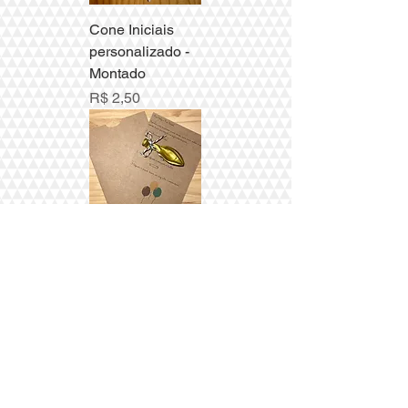
Cone Iniciais
personalizado -
Montado
Preço
R$ 2,50
Convite Bexiga
para padrinhos
com envelope
Preço
R$ 10,50
Ver mais