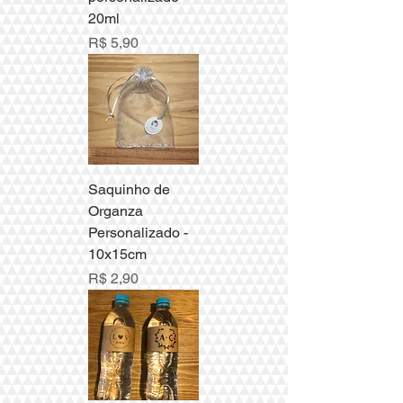
20ml
Preço
R$ 5,90
Saquinho de
Organza
Personalizado -
10x15cm
Preço
R$ 2,90