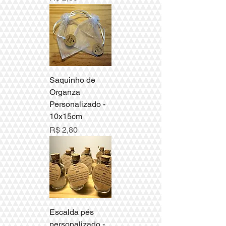
Saquinho de
Organza
Personalizado -
10x15cm
Preço
R$ 2,80
Escalda pés
personalizado -