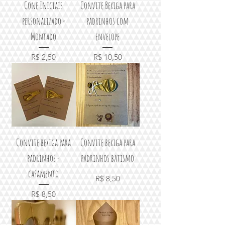
Cone Iniciais
Convite Bexiga para
personalizado -
padrinhos com
Montado
envelope
Preço
Preço
R$ 2,50
R$ 10,50
Convite bexiga para
Convite bexiga para
padrinhos -
padrinhos batismo
casamento
Preço
R$ 8,50
Preço
R$ 8,50