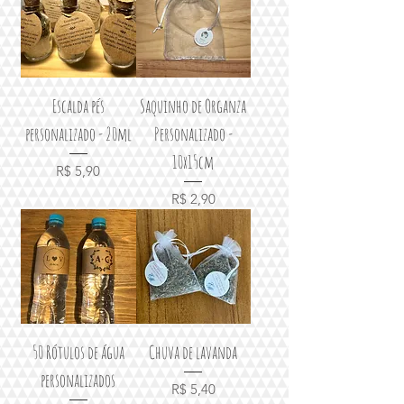
Escalda pés
Saquinho de Organza
personalizado - 20ml
Personalizado -
10x15cm
Preço
R$ 5,90
Preço
R$ 2,90
50 Rótulos de água
Chuva de lavanda
personalizados
Preço
R$ 5,40