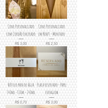
Cone Personalizado
Cone Personalizado
com Cordão Encerado
em Kraft - Montado
Preço
Preço
R$ 3,00
R$ 2,50
Rótulo para de água
Placa reservado - Papel
340ml -310m - 240ml
evenglow
Preço
Preço
R$ 0,70
R$ 3,00