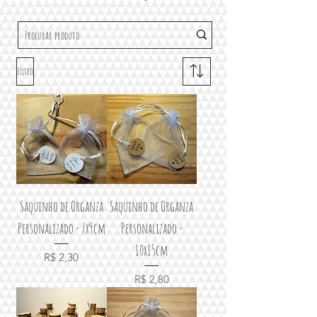
Filtro
Saquinho de Organza
Saquinho de Organza
Personalizado - 7x9cm
Personalizado -
10x15cm
Preço
R$ 2,30
Preço
R$ 2,80