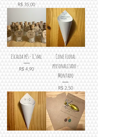
Preço
R$ 35,00
Escalda pés - 8,5ml
Cone Floral
personalizado -
Preço
R$ 4,90
Montado
Preço
R$ 2,50