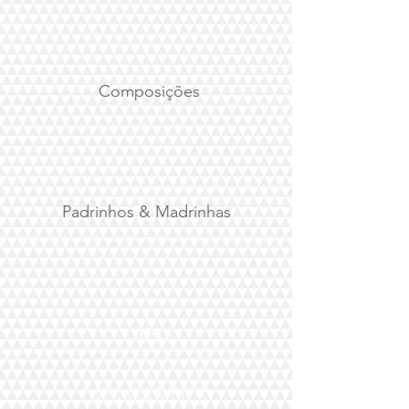
Composições
1/5
Padrinhos & Madrinhas
1/8
1/5
LES CARTES