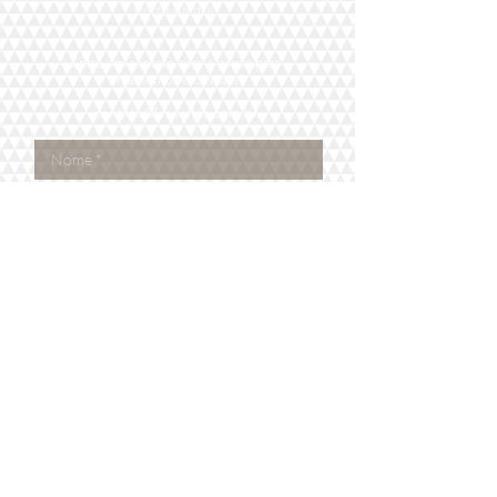
Porto Alegre
Entre em contato com a gente para
orçamentos
e dúvidas.
contato@lescartes.com.br
Enviar