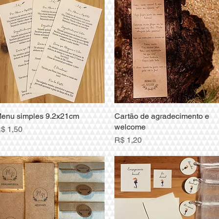
enu simples 9.2x21cm
Visualização rápida
Cartão de agradecimento e
Visualização rápida
welcome
reço
$ 1,50
Preço
R$ 1,20