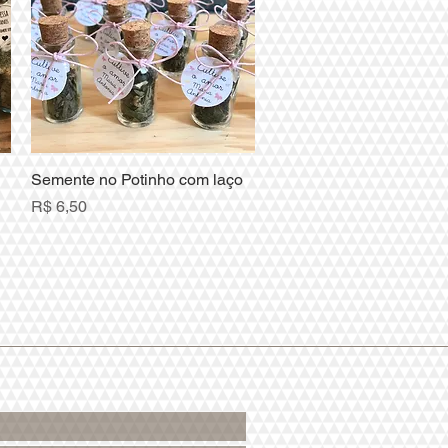
Semente no Potinho com laço
Visualização rápida
Preço
R$ 6,50