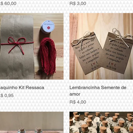
reço
Preço
$ 60,00
R$ 3,00
aquinho Kit Ressaca
Visualização rápida
Lembrancinha Semente de
Visualização rápida
amor
reço
$ 0,95
Preço
R$ 4,00