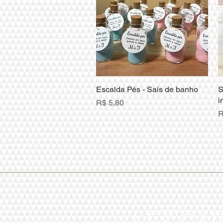
Escalda Pés - Sais de banho
Visualização rápida
S
i
Preço
R$ 5,80
P
R
LES CA