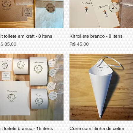
it toilete em kraft - 8 itens
Visualização rápida
Kit toilete branco - 8 itens
Visualização rápida
reço
Preço
$ 35,00
R$ 45,00
it toilete branco - 15 itens
Visualização rápida
Cone com fitinha de cetim
Visualização rápida