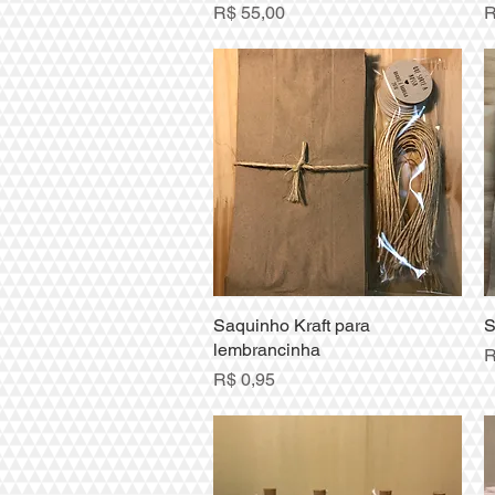
Preço
P
R$ 55,00
R
Saquinho Kraft para
Visualização rápida
S
lembrancinha
P
R
Preço
R$ 0,95