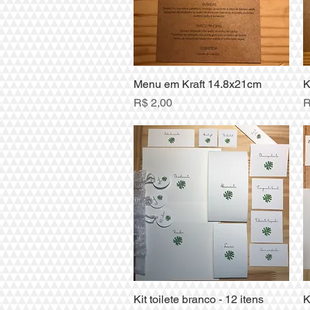
Menu em Kraft 14.8x21cm
Visualização rápida
K
Preço
P
R$ 2,00
R
Kit toilete branco - 12 itens
Visualização rápida
K