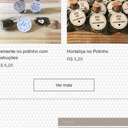
emente no potinho com
Visualização rápida
Hortaliça no Potinho
Visualização rápida
nstruções
Preço
R$ 5,20
reço
$ 6,20
Ver mais
RTES