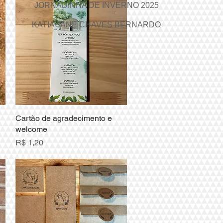
JORNADINHA DE INVERNO 2025
KATIA JANE CHAVES BERNARDO
Cartão de agradecimento e
Visualização rápida
welcome
Preço
R$ 1,20