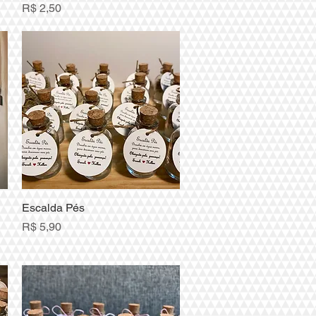
Preço
R$ 2,50
Escalda Pés
Visualização rápida
Preço
R$ 5,90