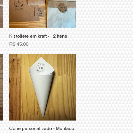
Kit toilete em kraft - 12 itens
Visualização rápida
Preço
R$ 45,00
Cone personalizado - Montado
Visualização rápida