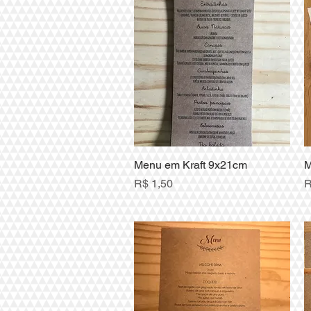
Menu em Kraft 9x21cm
Visualização rápida
M
Preço
P
R$ 1,50
R