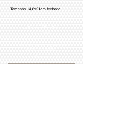
Tamanho 14,8x21cm fechado
LES CARTES
Porto Alegre
Entre em contato com a gente para
orçamentos
e dúvidas.
contato@lescartes.com.br