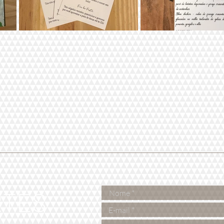
RTES
e