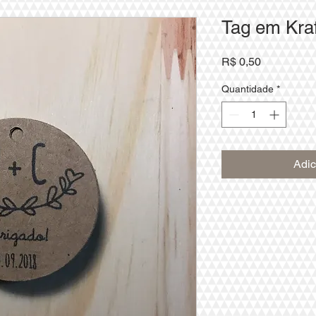
Tag em Kra
Preço
R$ 0,50
Quantidade
*
Adic