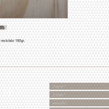
reciclato 180gr.
RTES
e