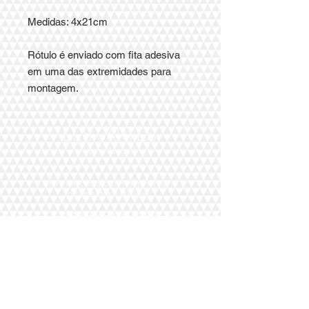
Medidas: 4x21cm
Rótulo é enviado com fita adesiva
em uma das extremidades para
montagem.
LES CARTES
Porto Alegre
Entre em contato com a gente para
orçamentos
e dúvidas.
contato@lescartes.com.br