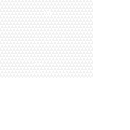
1/5
LES CARTES
Porto Alegre
Entre em contato com a gente para
orçamentos
e dúvidas.
contato@lescartes.com.br