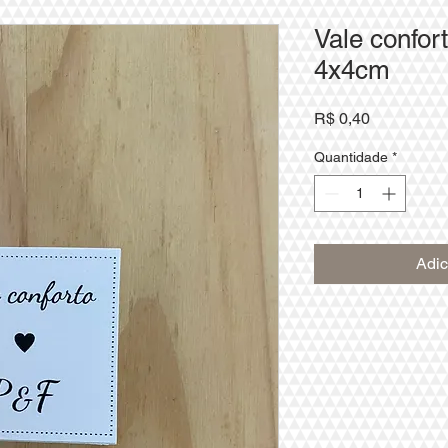
Vale confor
4x4cm
Preço
R$ 0,40
Quantidade
*
Adic