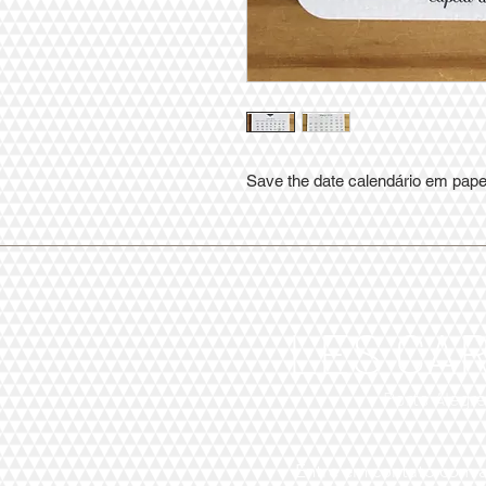
Save the date calendário em pap
LES CA
Porto Alegr
Entre em contato com a