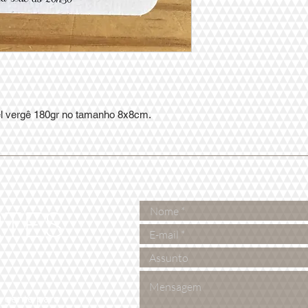
el vergê 180gr no tamanho 8x8cm.
RTES
e
 gente para